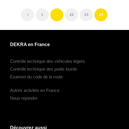
1
…
22
23
24
DEKRA en France
Contrôle technique des véhicules légers
Contrôle technique des poids lourds
Examen du code de la route
Autres activités en France
Nous rejoindre
Découvrez aussi