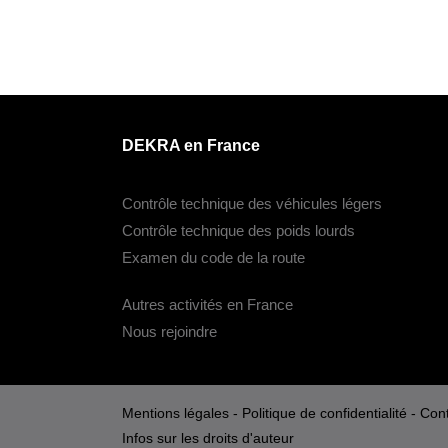
DEKRA en France
Contrôle technique des véhicules légers
Contrôle technique des poids lourds
Examen du code de la route
Autres activités en France
Nous rejoindre
Mentions légales
-
Politique de confidentialité
-
Cont
Infos sur les droits d'auteur