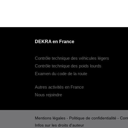
DEKRA en France
Contrôle technique des véhicules légers
Contrôle technique des poids lourds
Examen du code de la route
Autres activités en France
Nous rejoindre
Mentions légales
-
Politique de confidentialité
-
Cont
Infos sur les droits d'auteur