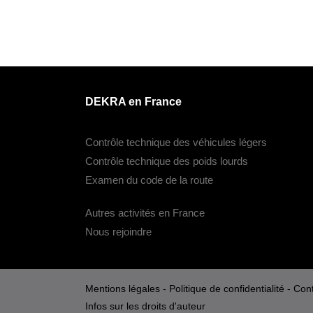
DEKRA en France
Contrôle technique des véhicules légers
Contrôle technique des poids lourds
Examen du code de la route
Autres activités en France
Nous rejoindre
Mentions légales
-
Politique de confidentialité
-
Cont
Infos sur les droits d'auteur