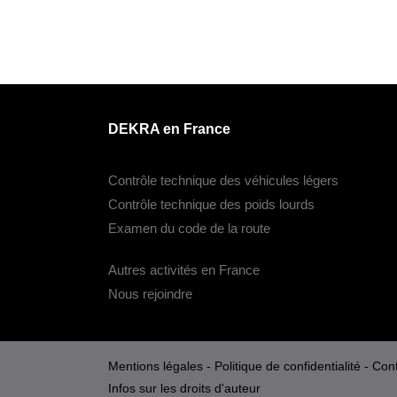
DEKRA en France
Contrôle technique des véhicules légers
Contrôle technique des poids lourds
Examen du code de la route
Autres activités en France
Nous rejoindre
Mentions légales
-
Politique de confidentialité
-
Cont
Infos sur les droits d'auteur