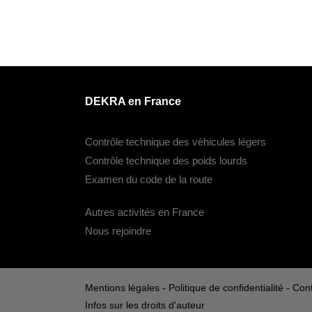
DEKRA en France
Contrôle technique des véhicules légers
Contrôle technique des poids lourds
Examen du code de la route
Autres activités en France
Nous rejoindre
Mentions légales
-
Politique de confidentialité
-
Cont
Infos sur les droits d'auteur