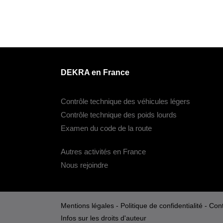
DEKRA en France
Contrôle technique des véhicules légers
Contrôle technique des poids lourds
Examen du code de la route
Autres activités en France
Nous rejoindre
Mentions légales
-
Politique de confidentialité
-
Cont
Infos sur les droits d'auteur