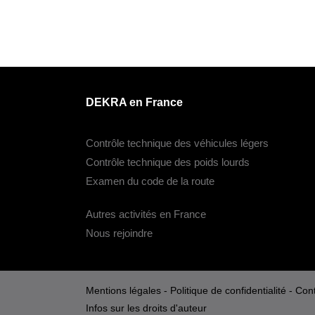
DEKRA en France
Contrôle technique des véhicules légers
Contrôle technique des poids lourds
Examen du code de la route
Autres activités en France
Nous rejoindre
Mentions légales
-
Politique de confidentialité
-
Cont
Infos sur les droits d'auteur