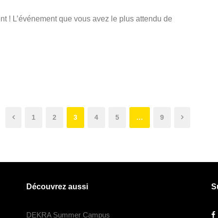
nt ! L’événement que vous avez le plus attendu de
1
2
3
4
5
…
9
Découvrez aussi
S
DEKRA Summer Campus