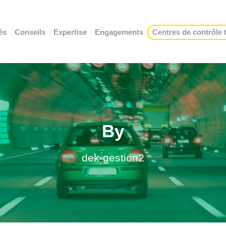
és
Conseils
Expertise
Engagements
Centres de contrôle
By
dek-gestion2