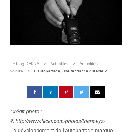
Le blog DEKRA
>
Actualités
>
Actualités
voiture
>
L'autopartage, une tendance durable ?
Crédit photo :
©
http://www.flickr.com/photos/thenovys/
Le développement de l’autopartage marque