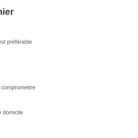
nier
st préférable
de compromettre
e domicile