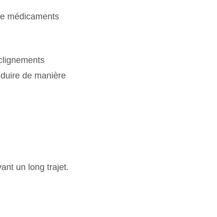
u de médicaments
 clignements
onduire de manière
nt un long trajet.