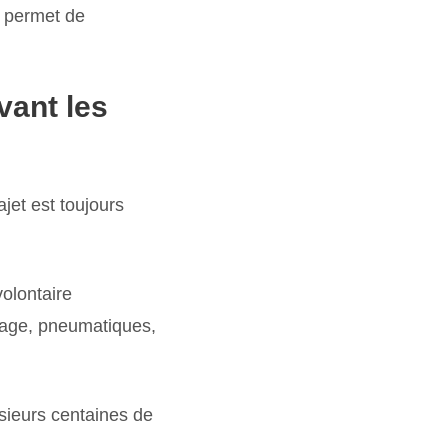
 permet de
vant les
jet est toujours
lontaire
inage, pneumatiques,
lusieurs centaines de