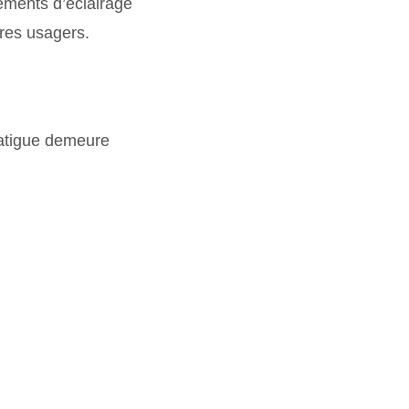
pements d’éclairage
tres usagers.
 fatigue demeure