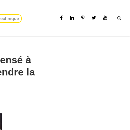
 technique
pensé à
endre la