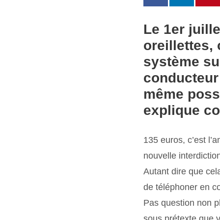
Le 1er juill
oreillettes
système sus
conducteur 
même possi
explique c
135 euros, c’est l’
nouvelle interdictio
Autant dire que cela
de téléphoner en co
Pas question non plu
sous prétexte que v