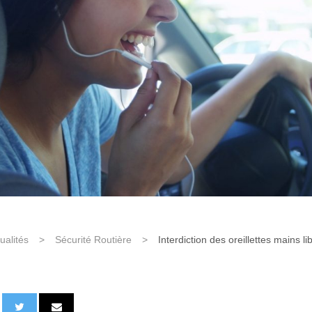
ualités
>
Sécurité Routière
>
Interdiction des oreillettes mains li