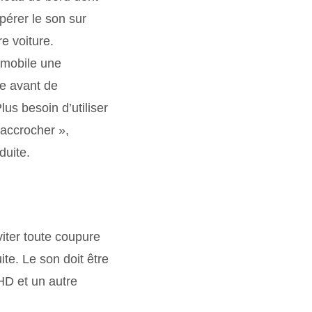
pérer le son sur
e voiture.
 mobile une
ne avant de
us besoin d’utiliser
raccrocher »,
duite.
iter toute coupure
te. Le son doit être
HD et un autre