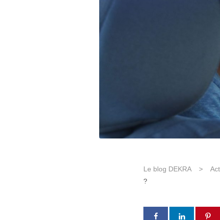
Le blog DEKRA
>
Act
?