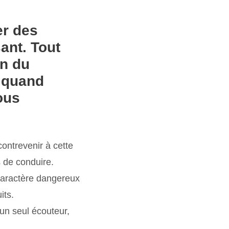
ser des
ant. Tout
on du
a quand
ous
ontrevenir à cette
is de conduire.
e caractère dangereux
its.
’un seul écouteur,