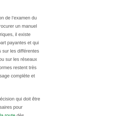
tion de l’examen du
procurer un manuel
ques, il existe
art payantes et qui
sur les différentes
 ou sur les réseaux
ormes restent très
ssage complète et
cision qui doit être
saires pour
la route
dès