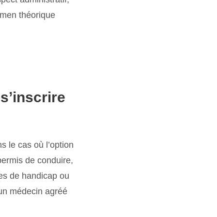
xamen théorique
s’inscrire
s le cas où l’option
ermis de conduire,
tes de handicap ou
r un médecin agréé