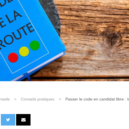
nseils
>
Conseils pratiques
>
Passer le code en candidat libre : to