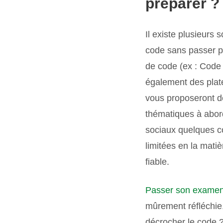
préparer ?
Il existe plusieurs 
code sans passer pa
de code (ex : Code 
également des plate
vous proposeront de
thématiques à abord
sociaux quelques 
limitées en la mati
fiable.
Passer son examen d
mûrement réfléchie
décrocher le code ?