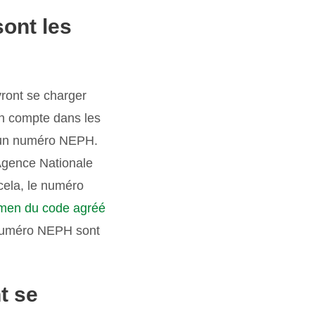
sont les
vront se charger
n compte dans les
 d’un numéro NEPH.
 (Agence Nationale
 cela, le numéro
amen du code agréé
numéro NEPH sont
t se