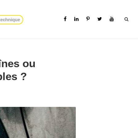
 technique
înes ou
bles ?