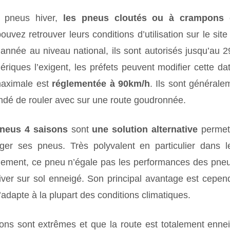
x pneus hiver,
les pneus cloutés ou à crampons
ouvez retrouver leurs conditions d’utilisation sur le sit
 année au niveau national, ils sont autorisés jusqu’au 
riques l’exigent, les préfets peuvent modifier cette d
maximale est
réglementée à 90km/h
. Ils sont générale
dé de rouler avec sur une route goudronnée.
pneus 4 saisons
sont
une solution alternative
permett
er ses pneus. Très polyvalent en particulier dans l
igement, ce pneu n’égale pas les performances des pneus
iver sur sol enneigé. Son principal avantage est cepe
s’adapte à la plupart des conditions climatiques.
ions sont extrêmes et que la route est totalement ennei