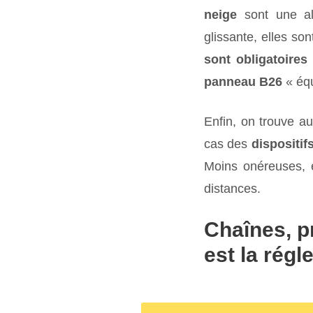
neige
sont une alt
glissante, elles son
sont obligatoires
panneau B26
« équ
Enfin, on trouve au
cas des
dispositi
Moins onéreuses, e
distances.
Chaînes, p
est la régl