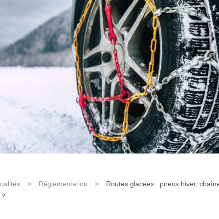
ualités
>
Réglementation
>
Routes glacées : pneus hiver, chaîne
 ?