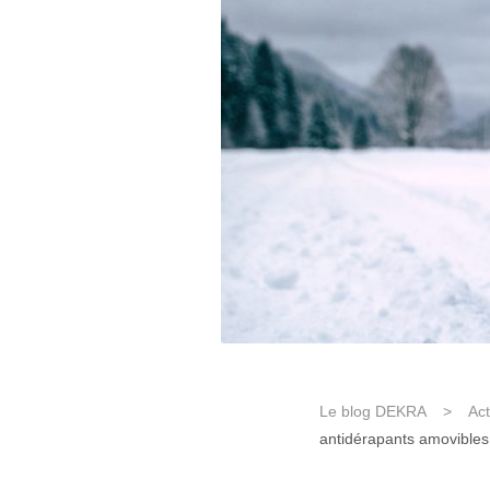
Le blog DEKRA
>
Act
antidérapants amovibles