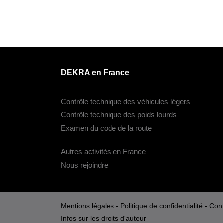
DEKRA en France
Contrôle technique des véhicules légers
Contrôle technique des poids lourds
Examen du code de la route
Autres activités en France
Nous rejoindre
Mentions légales
-
Politique de confidentialité
-
Cont
Infos sur les droits d'auteur