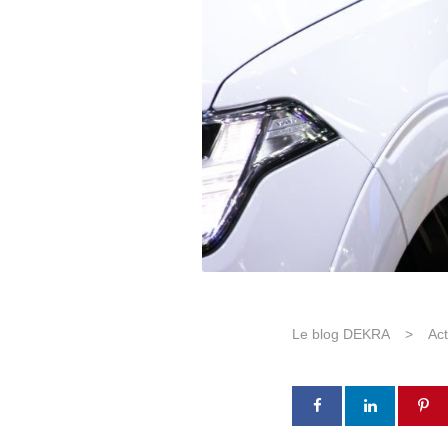
Le blog DEKRA
>
Act