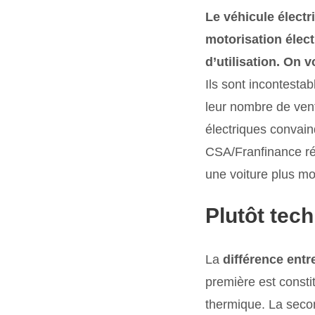
Le véhicule électr
motorisation élec
d’utilisation. On 
Ils sont incontestab
leur nombre de vent
électriques convain
CSA/Franfinance réa
une voiture plus m
Plutôt
tech
La
différence entr
première est consti
thermique. La secon