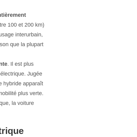
entièrement
ntre 100 et 200 km)
usage interurbain,
aison que la plupart
nte
. Il est plus
 électrique. Jugée
re hybride apparaît
obilité plus verte.
ue, la voiture
trique