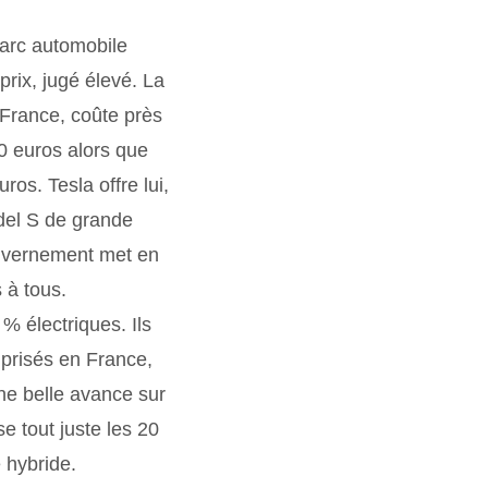
parc automobile
rix, jugé élevé. La
 France, coûte près
00 euros alors que
os. Tesla offre lui,
odel S de grande
ouvernement met en
 à tous.
% électriques. Ils
 prisés en France,
ne belle avance sur
 tout juste les 20
 hybride.