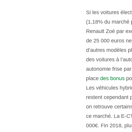
Si les voitures éle
(1,18% du marché po
Renault Zoé par exe
de 25 000 euros neu
d’autres modèles pl
des voitures à l’au
autonomie frise pa
place
des bonus
pou
Les véhicules hybri
restent cependant p
on retrouve certain
ce marché. La E-CT
000€. Fin 2018, plu