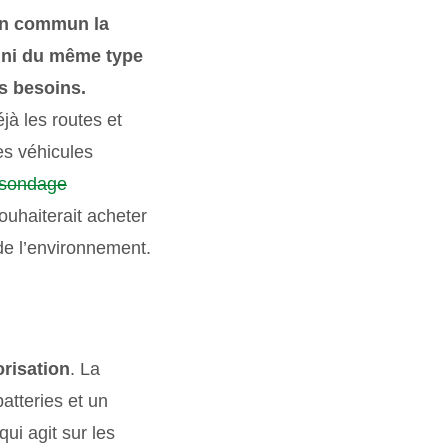
 en commun la
e ni du même type
os besoins.
éjà les routes et
es véhicules
sondage
ouhaiterait acheter
de l’environnement.
risation
. La
atteries et un
ui agit sur les