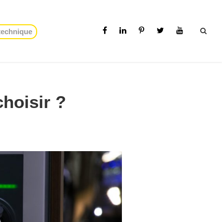
 technique
choisir ?