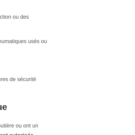
ection ou des
neumatiques usés ou
res de sécurité
ue
outière ou ont un