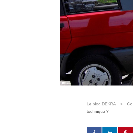
Le blog DEKRA
>
Co
technique ?