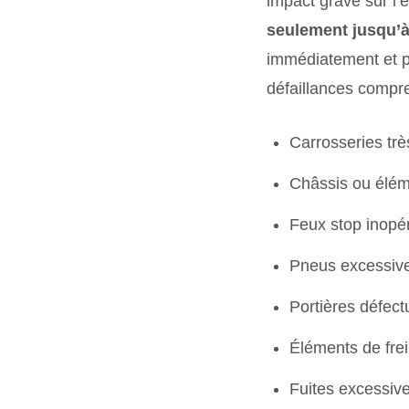
impact grave sur l
seulement jusqu’à
immédiatement et pré
défaillances compr
Carrosseries tr
Châssis ou élém
Feux stop inopé
Pneus excessive
Portières défec
Éléments de fre
Fuites excessive