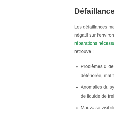
Défaillanc
Les défaillances ma
négatif sur l’envir
réparations nécess
retrouve :
Problèmes d’iden
détériorée, mal 
Anomalies du sys
de liquide de fre
Mauvaise visibil