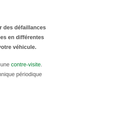
r des défaillances
ées en différentes
otre véhicule.
à une
contre-visite
.
chnique périodique