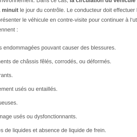
’environnement. Dans ce cas,
la circulation du véhicule
 minuit
le jour du contrôle. Le conducteur doit effectuer 
senter le véhicule en contre-visite pour continuer à l’ut
ennent :
ès endommagées pouvant causer des blessures.
ents de châssis fêlés, corrodés, ou déformés.
rants.
ment usés ou entaillés.
tueuses.
inage usés ou dysfonctionnants.
s de liquides et absence de liquide de frein.