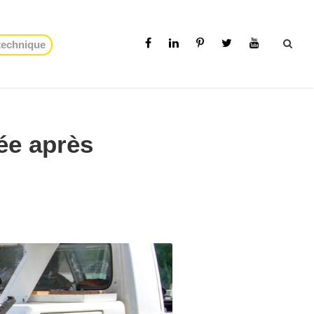
 technique
sée après