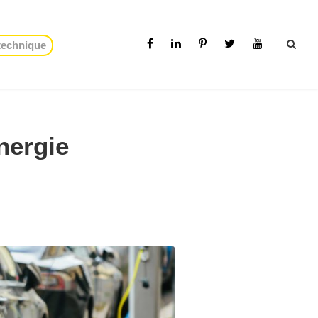
 technique
nergie