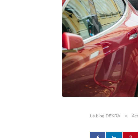
Le blog DEKRA
>
Act