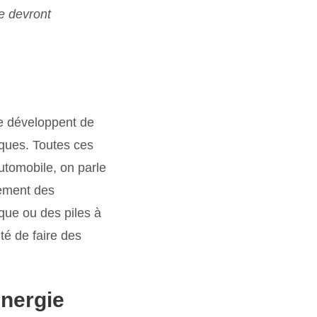
ve devront
se développent de
iques. Toutes ces
automobile, on parle
pement des
que ou des piles à
té de faire des
énergie