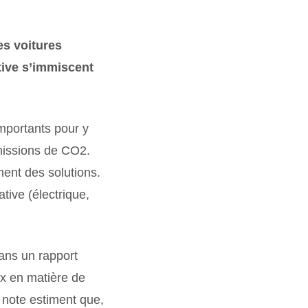
es voitures
tive s’immiscent
 importants pour y
émissions de CO2.
hent des solutions.
tive (électrique,
ans un rapport
x en matière de
 note estiment que,